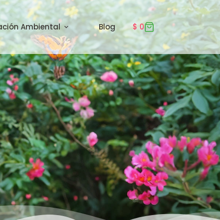
ación Ambiental
Blog
$
0