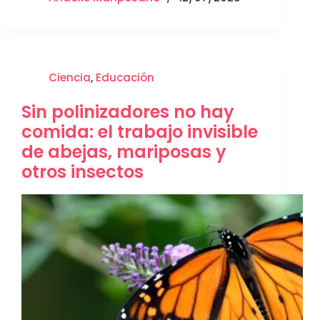
Ciencia
,
Educación
Sin polinizadores no hay
comida: el trabajo invisible
de abejas, mariposas y
otros insectos